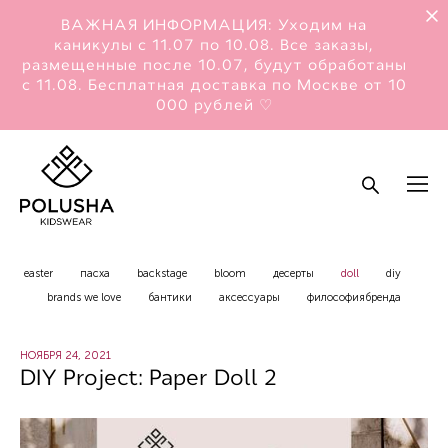
ВАЖНАЯ ИНФОРМАЦИЯ: Уходим на
каникулы с 11.07 по 10.08. Все заказы,
размещенные после 10.07, будут обработаны
с 11.08. Бесплатная доставка по Москве от 10
000 рублей ♡
easter
пасха
backstage
bloom
десерты
doll
diy
brands we love
бантики
аксессуары
философиябренда
НОЯБРЯ 24, 2021
DIY Project: Paper Doll 2