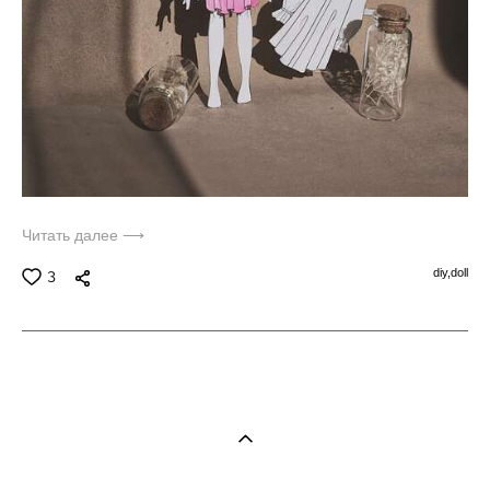
Читать далее ⟶
diy,
doll
3