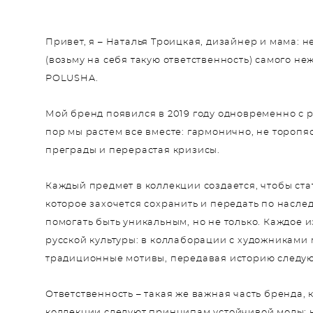
Привет, я – Наталья Троицкая, дизайнер и мама: н
(возьму на себя такую ответственность) самого не
POLUSHA.
Мой бренд появился в 2019 году одновременно с р
пор мы растем все вместе: гармонично, не торопя
преграды и перерастая кризисы.
Каждый предмет в коллекции создается, чтобы ста
которое захочется сохранить и передать по наслед
помогать быть уникальным, но не только. Каждое 
русской культуры: в коллаборации с художниками
традиционные мотивы, передавая историю следу
Ответственность – такая же важная часть бренда, 
коллекции следуют принципам устойчивой моды: 