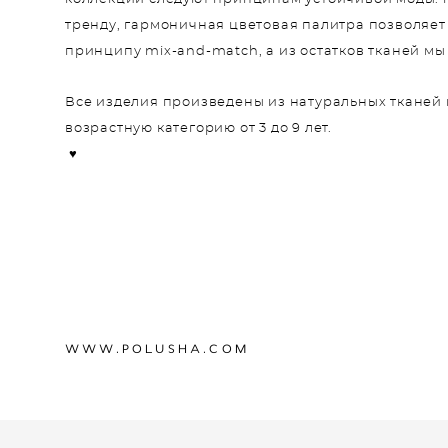
тренду, гармоничная цветовая палитра позволяе
принципу mix-and-match, а из остатков тканей мы
Все изделия произведены из натуральных тканей 
возрастную категорию от 3 до 9 лет.
♥
WWW.P
OLUSHA.COM