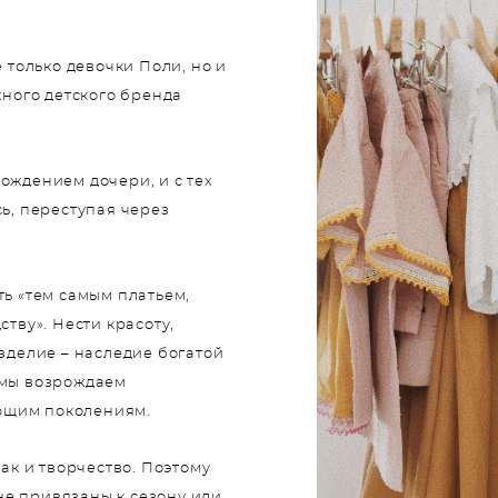
е только девочки Поли, но и
жного детского бренда
ождением дочери, и с тех
сь, переступая через
ть «тем самым платьем,
ству». Нести красоту,
изделие – наследие богатой
 мы возрождаем
ющим поколениям.
как и творчество. Поэтому
не привязаны к сезону или