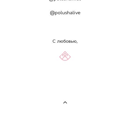
@polushalive
С любовью,