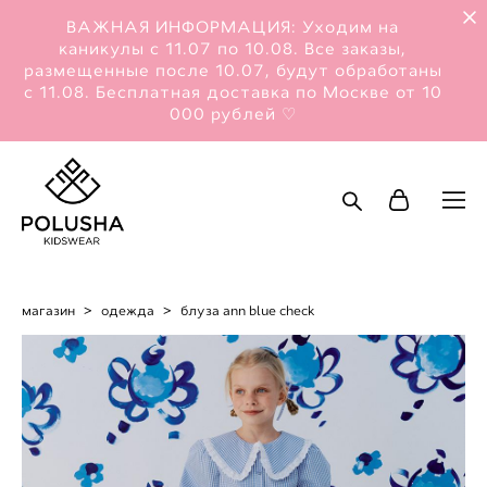
ВАЖНАЯ ИНФОРМАЦИЯ: Уходим на
каникулы с 11.07 по 10.08. Все заказы,
размещенные после 10.07, будут обработаны
с 11.08. Бесплатная доставка по Москве от 10
000 рублей ♡
магазин
>
одежда
>
блуза ann blue check